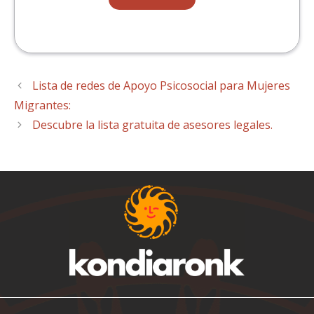
Lista de redes de Apoyo Psicosocial para Mujeres
Migrantes:
Descubre la lista gratuita de asesores legales.