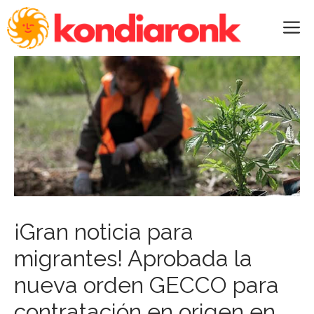
Saltar
al
M
contenido
¡Gran noticia para
migrantes! Aprobada la
nueva orden GECCO para
contratación en origen en