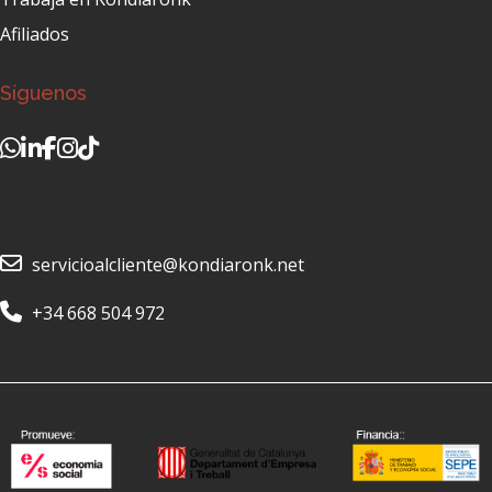
Afiliados
Síguenos
servicioalcliente@kondiaronk.net
+34 668 504 972